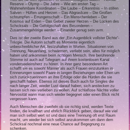
Reserve – Olymp – Die Jahre – Wie am ersten Tag –
Wahrnehmbare Koordinaten – Die Laube – Erkenntnis – In stillen
Salven – Hüften und Herzen – Das Abgrasbare – Die Großen
schrumpfen – Errungenschaft – Ein Menschenleben – Der
Kosmos auf Erden – Das Gebet zweier Herzen – Die Lücken des
Schicksals – Die Gefolgschaft des Besonderen –
Zusammengehörige werden – Einander genug sein uvm.
Dies ist der zweite Band aus der „Ein Augenblick vollster Dichte“-
Trilogie. Die Autorin schafft es Momente eigentlich
unbeschreiblicher Art, festzuhalten in Worten. Situationen von
Trennung, Neuanfang, schwärmen, verliebt sein, alles für möglich
halten und ankommen beim richtigen Mensch. Ihre berührende
Stimme ist auch auf Telegram auf ihrem kostenlosen Kanal
vonderseeleinsherz zu hören. In ihrer ganz besonderen Art
schafft sie es sowohl Männer als auch Frauen einzutunken in
Erinnerungen sowohl Paare in langen Beziehungen oder Ehen um
sich zurückzuerinnern an ihre Erfolge oder die Hürden die sie
geschafft haben. Ebenso ist dieses Buch auch für Singles die
nach langer Zeit, wieder Lust darauf haben, sich anstecken zu
lassen sich neu verlieben zu wollen. Auf schlaflose Nächte voller
Nervosität wann man sich wieder begegnet oder einen Blick nicht
vergessen kann.
Auch Menschen die zweifeln ob sie richtig sind, werden Texte
finden, die knallhart und ehrlich Rückblick geben, darauf wie viel
man sich selbst wert ist und dass eine Trennung oft erst Raum
macht, um wieder bei sich selbst anzukommen um dann dem
Schicksal nochmal eine neue Chance auf Begegnung zu
schenken.