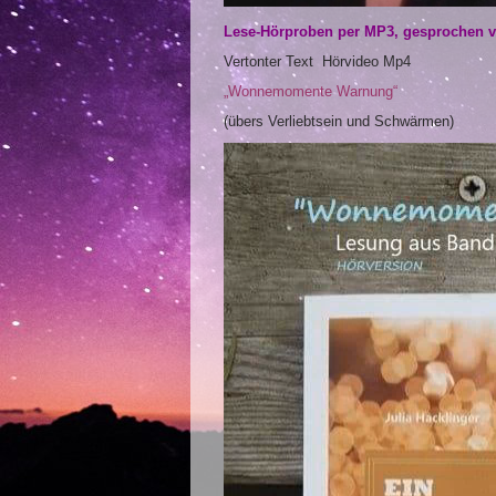
Lese-Hörproben per MP3,
gesprochen v
Vertonter Text Hörvideo Mp4
„Wonnemomente Warnung“
(übers Verliebtsein und Schwärmen)
Video-
Player