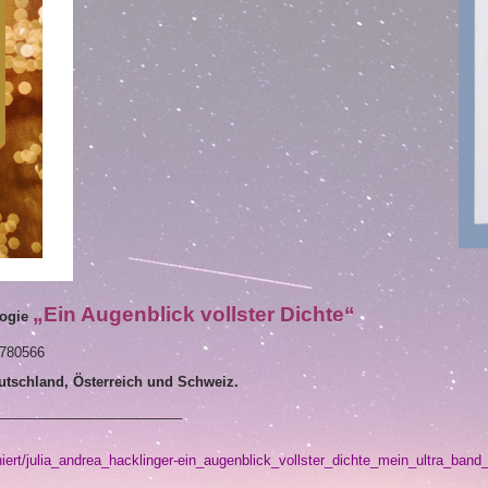
„Ein Augenblick vollster Dichte“
logie
780566
utschland, Österreich und Schweiz.
________________________
ert/julia_andrea_hacklinger-ein_augenblick_vollster_dichte_mein_ultra_band