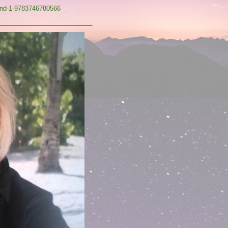
band-1-9783746780566
__________________________