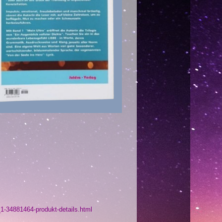
_1-34881464-produkt-details.html