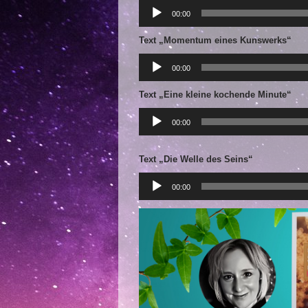
Audio-
Player
00:00
Text „Momentum eines Kunswerks“
Audio-
Player
00:00
Text „Eine kleine kochende Minute“
Audio-
Player
00:00
Text „Die Welle des Seins“
Audio-
Player
00:00