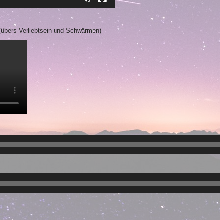
_____________________________________________________________
(übers Verliebtsein und Schwärmen)