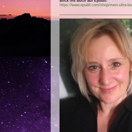
Blick ins Buch auf Epubli:
https://www.epubli.com/shop/mein-ultra-
___________________________________