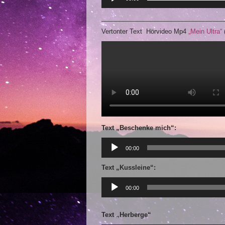
___________________________________
Vertonter Text Hörvideo Mp4
„Mein Ultra“
Text „Beschenke mich“:
Audio-
Player
00:00
Text „Kussleine“:
Audio-
Player
00:00
Text „Herberge“