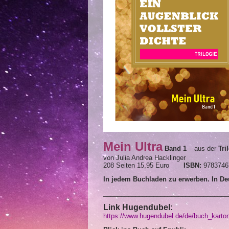
Mein Ultra
Band 1
– aus der
Tri
von Julia Andrea Hacklinger
208 Seiten 15,95 Euro
ISBN:
9783746
In jedem Buchladen zu erwerben. In De
___________________________________
Link Hugendubel:
https://www.hugendubel.de/de/buch_kartoni